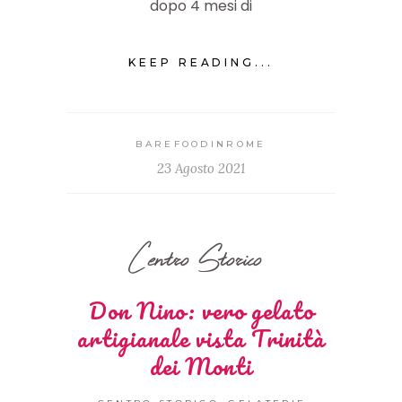
dopo 4 mesi di
KEEP READING...
BAREFOODINROME
23 Agosto 2021
Centro Storico
Don Nino: vero gelato
artigianale vista Trinità
dei Monti