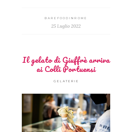
BAREFOODINROME
25 Luglio 2022
Il gelato di Giuffrè arriva
ai Colli Portuensi
GELATERIE