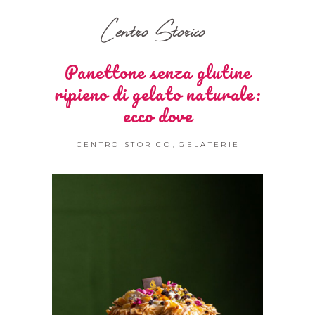
Centro Storico
Panettone senza glutine
ripieno di gelato naturale:
ecco dove
,
CENTRO STORICO
GELATERIE