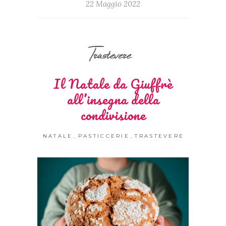
22 Maggio 2022
Trastevere
Il Natale da Giuffrè
all’insegna della
condivisione
,
,
NATALE
PASTICCERIE
TRASTEVERE