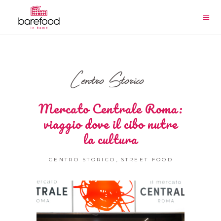
Centro Storico
Mercato Centrale Roma:
viaggio dove il cibo nutre
la cultura
,
CENTRO STORICO
STREET FOOD