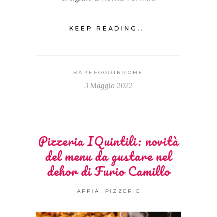
KEEP READING...
BAREFOODINROME
3 Maggio 2022
Pizzeria IQuintili: novità
del menu da gustare nel
dehor di Furio Camillo
,
APPIA
PIZZERIE