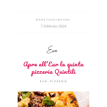
BAREFOODINROME
7 Febbraio 2024
Eur
Apre all’Eur la quinta
pizzeria Quintili
,
EUR
PIZZERIE